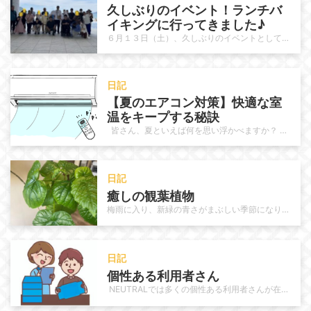
久しぶりのイベント！ランチバ
イキングに行ってきました♪
６月１３日（土）、久しぶりのイベントとして、唐津シーサイドホテル内のレストラン「月波桜」へランチバイキングに行ってきました。…
日記
【夏のエアコン対策】快適な室
温をキープする秘訣 
皆さん、夏といえば何を思い浮かべますか？ 海にプール、冷たいスイカ、夏祭りや花火……楽しいイベントが目白押しで…
日記
癒しの観葉植物
梅雨に入り、新緑の青さがまぶしい季節になりました。 NEUTRALでも梅雨特有のジメっとする不快感に負けずに元気に作業に取り…
日記
個性ある利用者さん　
NEUTRALでは多くの個性ある利用者さんが在籍されています。作業に於いて手先が器用な人、周りの方を愉快にさせる様な雰囲気…