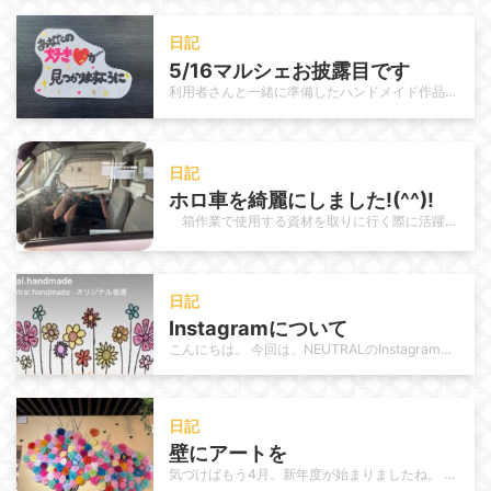
日記
5/16マルシェお披露目です
利用者さんと一緒に準備したハンドメイド作品、いよいよお披露目します！ いよいよ今週末はマルシェ出店の日。 テーブルの上には、…
日記
ホロ車を綺麗にしました!(^^)!
箱作業で使用する資材を取りに行く際に活躍しているホロ車を今回は職員で清掃しました。 日頃から使用頻度が高いこ…
日記
Instagramについて
こんにちは。 今回は、NEUTRALのInstagram運用についてご紹介します。 これまでNEUTRALのInstagra…
日記
壁にアートを
気づけばもう4月。新年度が始まりましたね。 年が明けてもう3か月。1/4が過ぎました。月日の流れが速いと感じるのは 私だけで…