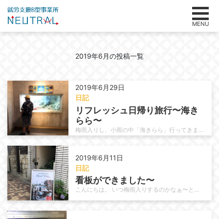
MENU
2019年6月の投稿一覧
2019年6月29日
日記
リフレッシュ日帰り旅行〜海き
らら〜
梅雨入りし、小雨の中「海きらら」行ってきました( ^ω^ ) イルカのショーが中止でしたが、様々な催しがあってとても楽しめま…
2019年6月11日
日記
看板ができました〜
こんにちは。 いつ梅雨入りするのかなぁ〜と思うほど過ごしやすい1日でした。 そんな中、雨でも大丈夫な看板が設置されました こ…