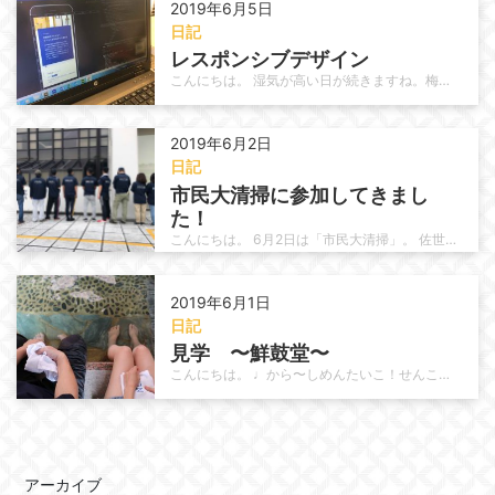
2019年6月5日
日記
レスポンシブデザイン
こんにちは。 湿気が高い日が続きますね。梅雨入り間近といった感じですね。 今日は、Web事業の一コマをご紹介します。 「レス…
2019年6月2日
日記
市民大清掃に参加してきまし
た！
こんにちは。 6月2日は「市民大清掃」。 佐世保地区障害者就労支援協議会として、参加してきました。 そうです。ばっちりお揃い…
2019年6月1日
日記
見学　〜鮮鼓堂〜
こんにちは。 ♩から〜しめんたいこ！せんこどう！！♩ この歌聞いたことありますよね。 そうです、辛子明太子の「鮮鼓堂」さんで…
アーカイブ