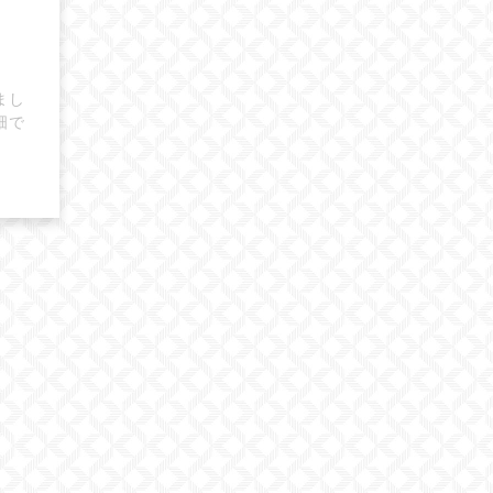
まし
畑で