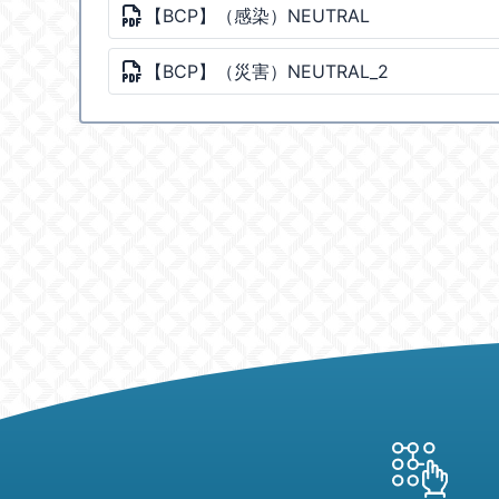
【BCP】（感染）NEUTRAL
【BCP】（災害）NEUTRAL_2