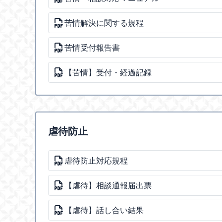
苦情解決に関する規程
苦情受付報告書
【苦情】受付・経過記録
虐待防止
虐待防止対応規程
【虐待】相談通報届出票
【虐待】話し合い結果