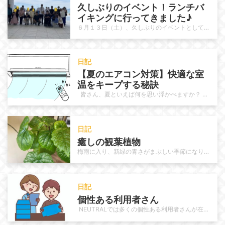
久しぶりのイベント！ランチバ
イキングに行ってきました♪
６月１３日（土）、久しぶりのイベントとして、唐津シーサイドホテル内のレストラン「月波桜」へランチバイキングに行ってきました。…
日記
【夏のエアコン対策】快適な室
温をキープする秘訣 
皆さん、夏といえば何を思い浮かべますか？ 海にプール、冷たいスイカ、夏祭りや花火……楽しいイベントが目白押しで…
日記
癒しの観葉植物
梅雨に入り、新緑の青さがまぶしい季節になりました。 NEUTRALでも梅雨特有のジメっとする不快感に負けずに元気に作業に取り…
日記
個性ある利用者さん　
NEUTRALでは多くの個性ある利用者さんが在籍されています。作業に於いて手先が器用な人、周りの方を愉快にさせる様な雰囲気…