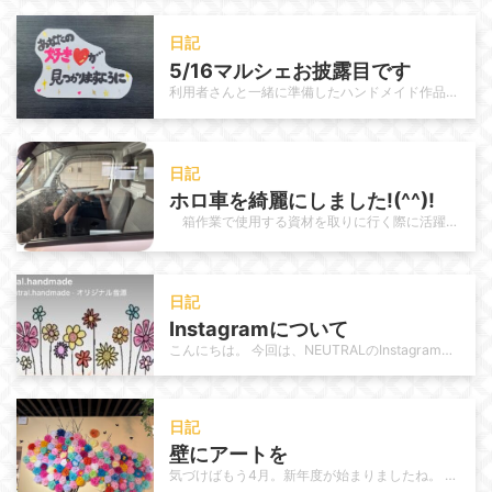
日記
5/16マルシェお披露目です
利用者さんと一緒に準備したハンドメイド作品、いよいよお披露目します！ いよいよ今週末はマルシェ出店の日。 テーブルの上には、…
日記
ホロ車を綺麗にしました!(^^)!
箱作業で使用する資材を取りに行く際に活躍しているホロ車を今回は職員で清掃しました。 日頃から使用頻度が高いこ…
日記
Instagramについて
こんにちは。 今回は、NEUTRALのInstagram運用についてご紹介します。 これまでNEUTRALのInstagra…
日記
壁にアートを
気づけばもう4月。新年度が始まりましたね。 年が明けてもう3か月。1/4が過ぎました。月日の流れが速いと感じるのは 私だけで…