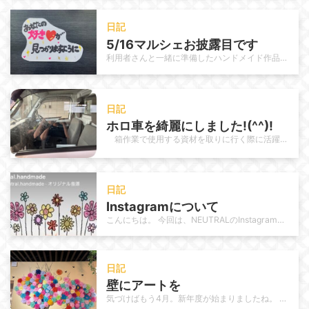
日記
5/16マルシェお披露目です
利用者さんと一緒に準備したハンドメイド作品、いよいよお披露目します！ いよいよ今週末はマルシェ出店の日。 テーブルの上には、…
日記
ホロ車を綺麗にしました!(^^)!
箱作業で使用する資材を取りに行く際に活躍しているホロ車を今回は職員で清掃しました。 日頃から使用頻度が高いこ…
日記
Instagramについて
こんにちは。 今回は、NEUTRALのInstagram運用についてご紹介します。 これまでNEUTRALのInstagra…
日記
壁にアートを
気づけばもう4月。新年度が始まりましたね。 年が明けてもう3か月。1/4が過ぎました。月日の流れが速いと感じるのは 私だけで…