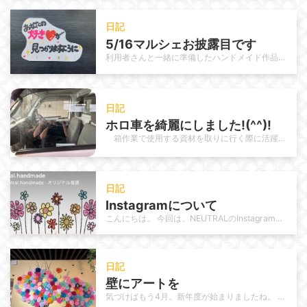
日記
5/16マルシェお披露目です
利用者さんと一緒に準備したハンドメイド作品、いよいよお披露目します！ いよいよ今週末はマルシェ出店の日。 テーブルの上には、…
日記
ホロ車を綺麗にしました!(^^)!
箱作業で使用する資材を取りに行く際に活躍しているホロ車を今回は職員で清掃しました。 日頃から使用頻度が高いこ…
日記
Instagramについて
こんにちは。 今回は、NEUTRALのInstagram運用についてご紹介します。 これまでNEUTRALのInstagra…
日記
壁にアートを
気づけばもう4月。新年度が始まりましたね。 年が明けてもう3か月。1/4が過ぎました。月日の流れが速いと感じるのは 私だけで…