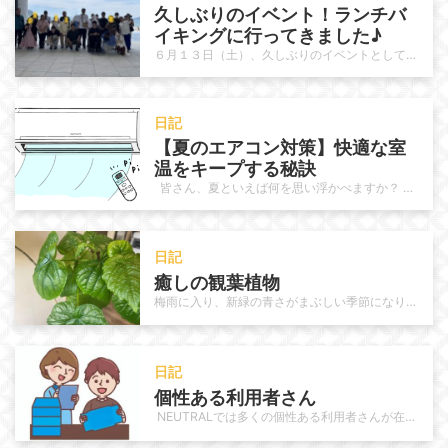
久しぶりのイベント！ランチバ
イキングに行ってきました♪
６月１３日（土）、久しぶりのイベントとして、唐津シーサイドホテル内のレストラン「月波桜」へランチバイキングに行ってきました。…
日記
【夏のエアコン対策】快適な室
温をキープする秘訣 
皆さん、夏といえば何を思い浮かべますか？ 海にプール、冷たいスイカ、夏祭りや花火……楽しいイベントが目白押しで…
日記
癒しの観葉植物
梅雨に入り、新緑の青さがまぶしい季節になりました。 NEUTRALでも梅雨特有のジメっとする不快感に負けずに元気に作業に取り…
日記
個性ある利用者さん　
NEUTRALでは多くの個性ある利用者さんが在籍されています。作業に於いて手先が器用な人、周りの方を愉快にさせる様な雰囲気…