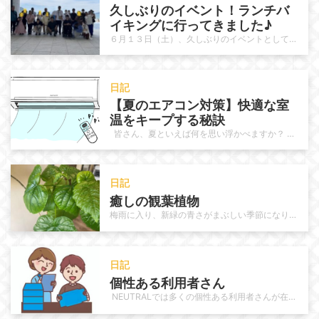
久しぶりのイベント！ランチバ
イキングに行ってきました♪
６月１３日（土）、久しぶりのイベントとして、唐津シーサイドホテル内のレストラン「月波桜」へランチバイキングに行ってきました。…
日記
【夏のエアコン対策】快適な室
温をキープする秘訣 
皆さん、夏といえば何を思い浮かべますか？ 海にプール、冷たいスイカ、夏祭りや花火……楽しいイベントが目白押しで…
日記
癒しの観葉植物
梅雨に入り、新緑の青さがまぶしい季節になりました。 NEUTRALでも梅雨特有のジメっとする不快感に負けずに元気に作業に取り…
日記
個性ある利用者さん　
NEUTRALでは多くの個性ある利用者さんが在籍されています。作業に於いて手先が器用な人、周りの方を愉快にさせる様な雰囲気…