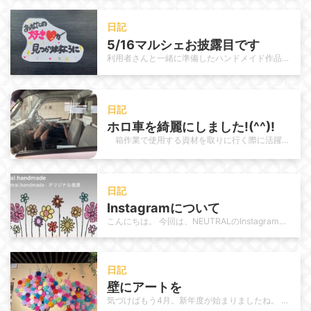
日記
5/16マルシェお披露目です
利用者さんと一緒に準備したハンドメイド作品、いよいよお披露目します！ いよいよ今週末はマルシェ出店の日。 テーブルの上には、…
日記
ホロ車を綺麗にしました!(^^)!
箱作業で使用する資材を取りに行く際に活躍しているホロ車を今回は職員で清掃しました。 日頃から使用頻度が高いこ…
日記
Instagramについて
こんにちは。 今回は、NEUTRALのInstagram運用についてご紹介します。 これまでNEUTRALのInstagra…
日記
壁にアートを
気づけばもう4月。新年度が始まりましたね。 年が明けてもう3か月。1/4が過ぎました。月日の流れが速いと感じるのは 私だけで…