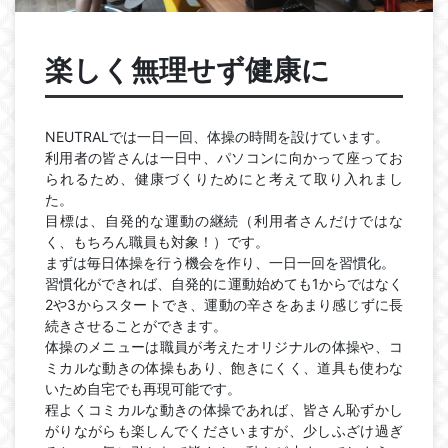
楽しく無理せず健康に
NEUTRAL
では一日一回、体操の時間を設けています。
利用者の皆さんは一日中、パソコンに向かって座ってお
られるため、健康づくりためにと考えて取り入れまし
た。
目標は、自発的な運動の継続（利用者さんだけではな
く、もちろん職員も対象！）です。
まずは毎日体操を行う機会を作り、一日一回を習慣化。
習慣化ができれば、自発的に運動始めても
1
からではなく
2
や
3
からスタートでき、運動の辛さをあまり感じずに長
続きさせることができます。
体操のメニューは職員が考えたオリジナルの体操や、コ
ミカルな動きの体操もあり、飽きにくく、道具も使わな
いため自宅でも再現可能です。
程よくコミカルな動きの体操であれば、皆さん恥ずかし
がりながらも楽しんでくださいますが、少しふざけ過ぎ