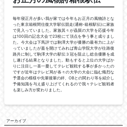
毎年寝正月が多い我が家では今年もお正月の風物詩とな
った東京箱根間往復大学駅伝競走(通称-箱根駅伝)に家族
で見入っていました。家族其々が贔屓の大学を応援今年
は100回の記念大会で23校にて頂点を争う事と成りまし
た。今大会は下馬評では駒澤大学が優勝の最有力に上が
っていましたが蓋を開けてみれば青山学院大学が往路復
路共に制して駒澤大学の駅伝３冠を阻止し総合優勝を成
し遂げる結果となりました。動もすると上位の大学ばか
りに注目し一喜一憂してテレビ観戦する事が多かったの
ですが近年はテレビ局が各々の大学の大会に臨む熾烈な
予選会の模様や先輩後輩の絆、OBとの関わり等を紹介し
予備知識を与え盛り上げてくれるので我々テレビ観戦者
も楽しみ方が変わりました。
アーカイブ