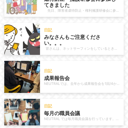
てきました
先日、障害者虐待防止・権利擁護研修会に参加しました。 研修では、虐待は特別な状況だけで起こるものではなく、私…
日記
みなさんもご注意くださ
い。。。
皆さんは、ネットサーフィンをしているときに 「続きを見る」というボタンをタップしたりクリックした結果、 まった…
日記
成果報告会
NEUTRALでは、去年から成果報告会を1回/4か月開催しています。1月19日にも 第4回目の発表を行ってもらいました。 こ…
日記
毎月の職員会議
NEUTRAL では毎月職員会議を行っています。会議の内容は様々ですが基本は“気になる利用者さん”の状況を具体的に問題提起し…