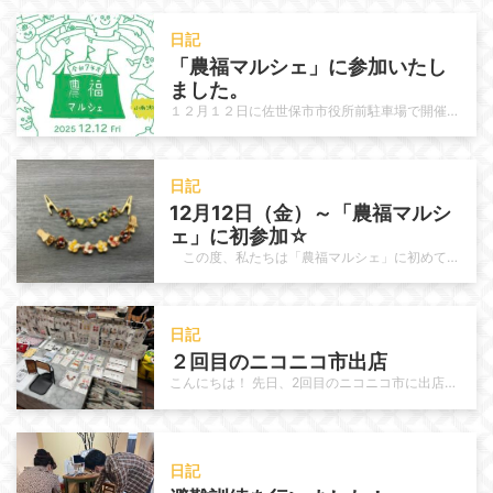
日記
「農福マルシェ」に参加いたし
ました。
１２月１２日に佐世保市市役所前駐車場で開催された「農福マルシェ」 に参加させていただきました。前日には、テントの設営をしっか…
日記
12月12日（金）～「農福マルシ
ェ」に初参加☆
この度、私たちは「農福マルシェ」に初めて参加することになりました！ たくさんの方に障害福祉への理解を深めてもらうことを目的…
日記
２回目のニコニコ市出店
こんにちは！ 先日、2回目のニコニコ市に出店してきました！ 前回の反省を活かして、ディスプレイの見せ方を工夫したり、持ってい…
日記